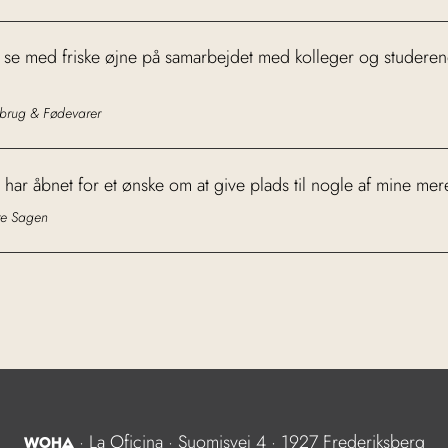
 at se med friske øjne på samarbejdet med kolleger og studere
ndbrug & Fødevarer
 åbnet for et ønske om at give plads til nogle af mine mer
re Sagen
· La Oficina · Suomisvej 4 · 1927 Frederiksberg