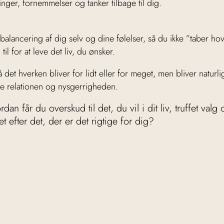
inger, fornemmelser og tanker tilbage til dig.
balancering af dig selv og dine følelser, så du ikke ”taber ho
il for at leve det liv, du ønsker.
et hverken bliver for lidt eller for meget, men bliver naturligt 
re relationen og nysgerrigheden.
an får du overskud til det, du vil i dit liv, truffet val
 efter det, der er det rigtige for dig?