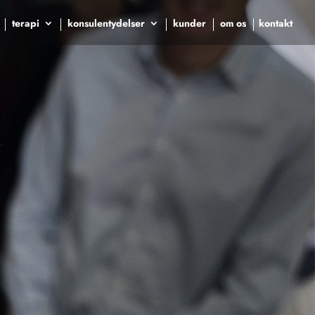
terapi
konsulentydelser
kunder
om os
kontakt