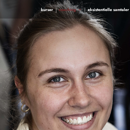
kurser
coaching
eksistentielle samtaler